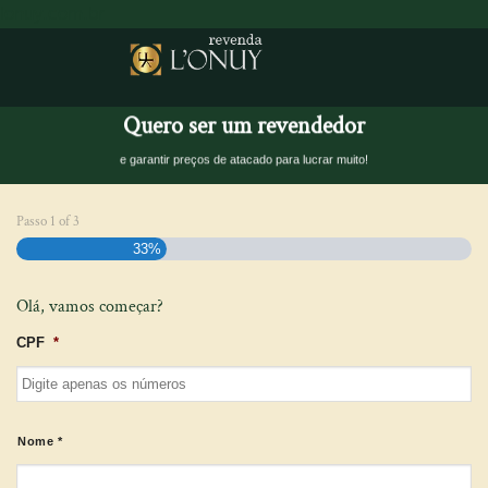
lonuy.com.br
Quero ser um revendedor
e garantir preços de atacado para lucrar muito!
Passo
1
of
3
33%
Olá, vamos começar?
CPF
*
Nome
*
Nome *