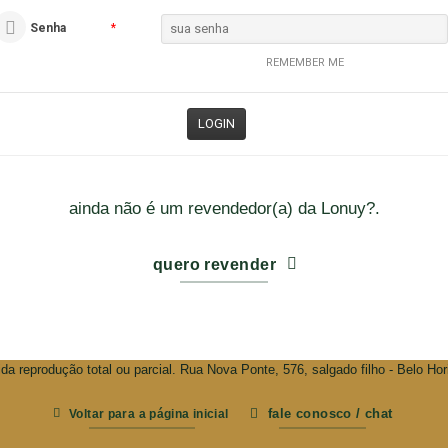
Senha
*
REMEMBER ME
ainda não é um revendedor(a) da Lonuy?.
quero revender
da reprodução total ou parcial. Rua Nova Ponte, 576, salgado filho - Belo Ho
fale conosco / chat
Voltar para a página inicial