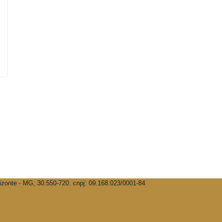
rizonte - MG, 30.550-720. cnpj: 09.168.023/0001-84