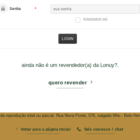
Senha
*
REMEMBER ME
ainda não é um revendedor(a) da Lonuy?.
quero revender
da reprodução total ou parcial. Rua Nova Ponte, 576, salgado filho - Belo Ho
fale conosco / chat
Voltar para a página inicial