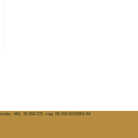
rizonte - MG, 30.550-720. cnpj: 09.168.023/0001-84